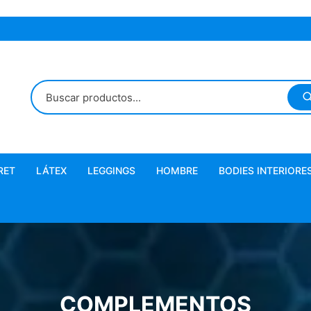
RET
LÁTEX
LEGGINGS
HOMBRE
BODIES INTERIORE
Látex Fusionado
Microlatex
COMPLEMENTOS