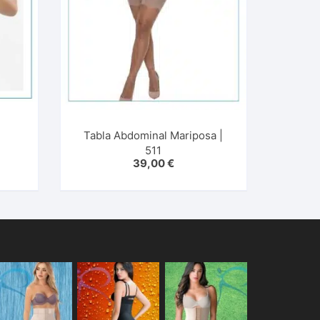
Tabla Abdominal Mariposa |
4
511
39,00
€