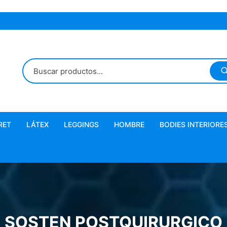
RET
LÁTEX
LEGGINGS
HOMBRE
BODIES INTERIORE
Látex Fusionado
Microlatex
SOSTEN POSTQUIRURGICO