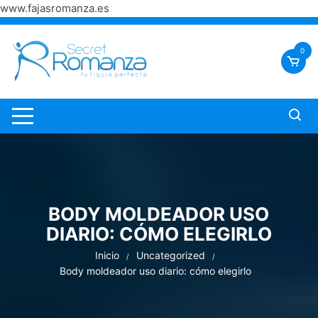
www.fajasromanza.es
Saltar
al
0
contenido
BODY MOLDEADOR USO
DIARIO: CÓMO ELEGIRLO
Inicio
Uncategorized
Body moldeador uso diario: cómo elegirlo