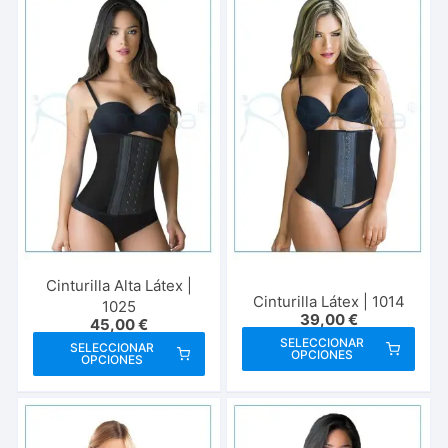
variantes.
vari
Las
Las
opciones
opci
se
se
pueden
pue
elegir
elegi
en
en
la
la
página
pági
de
de
producto
prod
Cinturilla Alta Látex |
Cinturilla Látex | 1014
1025
39,00
€
45,00
€
Este
Este
SELECCIONAR
SELECCIONAR
OPCIONES
prod
OPCIONES
producto
tien
tiene
múlt
múltiples
vari
variantes.