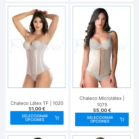
tiene
múlt
múltiples
vari
variantes.
Las
Las
opci
opciones
se
se
pue
pueden
elegi
elegir
en
en
la
la
pági
página
de
de
prod
producto
Chaleco Microlátex |
Chaleco Látex TF | 1020
1075
51,00
€
55,00
€
Este
Este
SELECCIONAR
SELECCIONAR
OPCIONES
producto
OPCIONES
prod
tiene
tien
múltiples
múlt