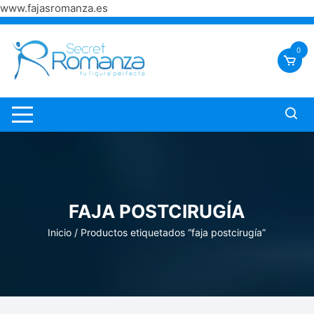
www.fajasromanza.es
Saltar
al
0
contenido
FAJA POSTCIRUGÍA
Inicio
/ Productos etiquetados “faja postcirugía”