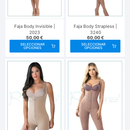
página
pági
de
de
producto
prod
Faja Body Invisible |
Faja Body Strapless |
2023
3240
50,00
€
60,00
€
Este
Este
SELECCIONAR
SELECCIONAR
OPCIONES
OPCIONES
producto
prod
tiene
tien
múltiples
múlt
variantes.
vari
Las
Las
opciones
opci
se
se
pueden
pue
elegir
elegi
en
en
la
la
página
pági