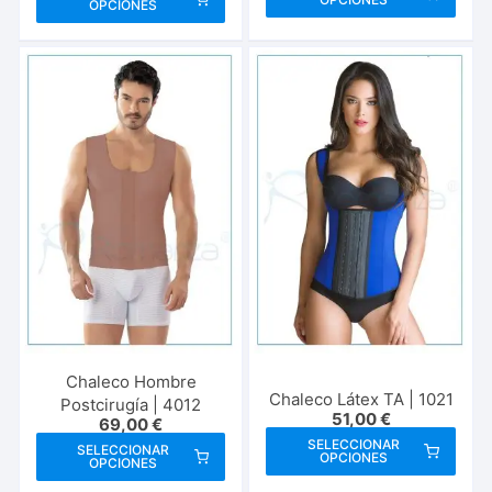
prod
OPCIONES
producto
tien
tiene
múlt
múltiples
vari
variantes.
Las
Las
opci
opciones
se
se
pue
pueden
elegi
elegir
en
en
la
la
pági
página
de
de
prod
producto
Chaleco Hombre
Chaleco Látex TA | 1021
Postcirugía | 4012
51,00
€
69,00
€
Este
Este
SELECCIONAR
SELECCIONAR
OPCIONES
prod
OPCIONES
producto
tien