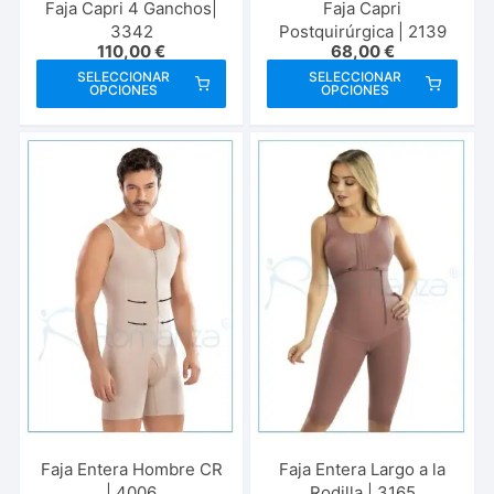
Faja Capri 4 Ganchos|
Faja Capri
3342
Postquirúrgica | 2139
110,00
€
68,00
€
Este
Este
SELECCIONAR
SELECCIONAR
OPCIONES
OPCIONES
producto
prod
tiene
tien
múltiples
múlt
variantes.
vari
Las
Las
opciones
opci
se
se
pueden
pue
elegir
elegi
en
en
la
la
página
pági
de
de
producto
prod
Faja Entera Hombre CR
Faja Entera Largo a la
| 4006
Rodilla | 3165