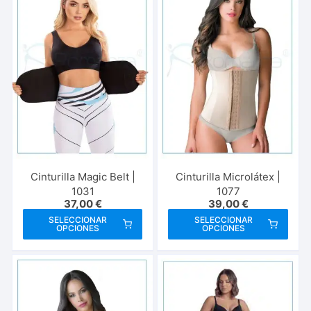
Las
Las
opci
opciones
se
se
pue
pueden
elegi
elegir
en
en
la
la
pági
página
de
de
prod
producto
Cinturilla Magic Belt |
Cinturilla Microlátex |
1031
1077
37,00
€
39,00
€
Este
Este
SELECCIONAR
SELECCIONAR
OPCIONES
OPCIONES
producto
prod
tiene
tien
múltiples
múlt
variantes.
vari
Las
Las