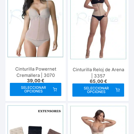
opciones
opci
se
se
pueden
pue
elegir
elegi
en
en
la
la
página
pági
de
de
producto
prod
Cinturilla Powernet
Cinturilla Reloj de Arena
Cremallera | 3070
| 3357
39,00
€
65,00
€
Este
Este
SELECCIONAR
SELECCIONAR
OPCIONES
OPCIONES
producto
prod
tiene
tien
múltiples
múlt
variantes.
vari
Las
Las
opciones
opci