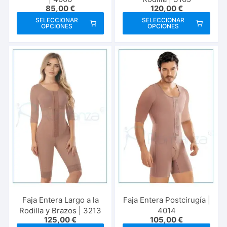
85,00
€
120,00
€
Este
Este
SELECCIONAR
SELECCIONAR
OPCIONES
OPCIONES
producto
prod
tiene
tien
múltiples
múlt
variantes.
vari
Las
Las
opciones
opci
se
se
pueden
pue
elegir
elegi
en
en
la
la
página
pági
de
de
producto
prod
Faja Entera Largo a la
Faja Entera Postcirugía |
Rodilla y Brazos | 3213
4014
125,00
€
105,00
€