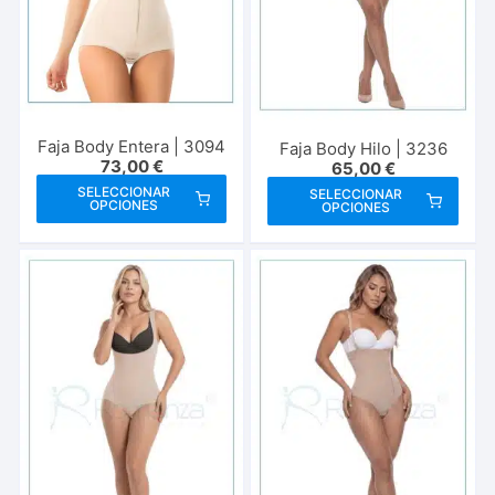
en
en
la
la
pági
página
de
de
prod
producto
Faja Body Entera | 3094
Faja Body Hilo | 3236
73,00
€
65,00
€
Este
Este
SELECCIONAR
SELECCIONAR
OPCIONES
OPCIONES
producto
prod
tiene
tien
múltiples
múlt
variantes.
vari
Las
Las
opciones
opci
se
se
pueden
pue
elegir
elegi
en
en
la
la