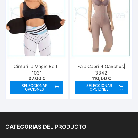
se
se
pueden
pue
elegir
elegi
en
en
la
la
página
pági
de
de
producto
prod
Cinturilla Magic Belt |
Faja Capri 4 Ganchos|
1031
3342
37,00
€
110,00
€
Este
Este
SELECCIONAR
SELECCIONAR
OPCIONES
OPCIONES
producto
prod
tiene
tien
múltiples
múlt
variantes.
vari
Las
Las
CATEGORÍAS DEL PRODUCTO
opciones
opci
se
se