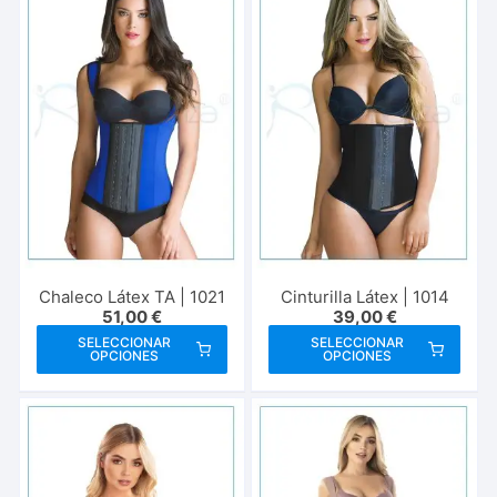
Chaleco Látex TA | 1021
Cinturilla Látex | 1014
51,00
€
39,00
€
Este
Este
SELECCIONAR
SELECCIONAR
OPCIONES
OPCIONES
producto
prod
tiene
tien
múltiples
múlt
variantes.
vari
Las
Las
opciones
opci