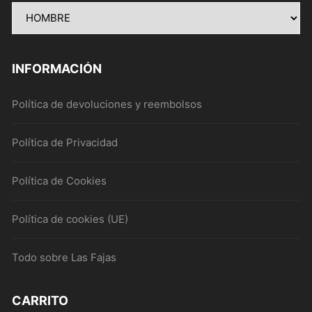
pueden
pue
elegir
elegi
en
en
la
la
INFORMACIÓN
página
pági
de
de
Política de devoluciones y reembolsos
producto
prod
Política de Privacidad
Política de Cookies
Política de cookies (UE)
Todo sobre Las Fajas
CARRITO