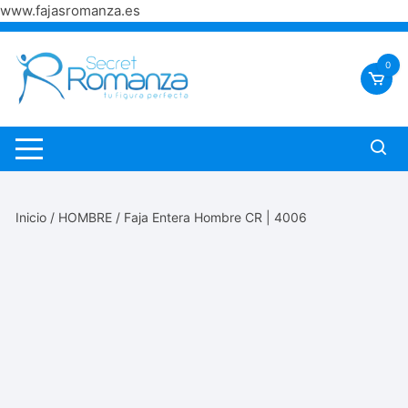
www.fajasromanza.es
Saltar
al
0
contenido
Inicio
/
HOMBRE
/ Faja Entera Hombre CR | 4006