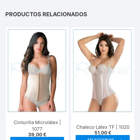
PRODUCTOS RELACIONADOS
Cinturilla Microlátex |
Chaleco Látex TF | 1020
1077
51,00
€
39,00
€
Este
SELECCIONAR