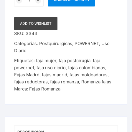
Capri
|
3343
ADD TO WISHLIST
cantidad
SKU:
3343
Categorías:
Postquirurgicas
,
POWERNET
,
Uso
Diario
Etiquetas:
faja mujer
,
faja postcirugía
,
faja
powernet
,
faja uso diario
,
fajas colombianas
,
Fajas Madrd
,
fajas madrid
,
fajas moldeadoras
,
fajas reductoras
,
fajas romanza
,
Romanza fajas
Marca:
Fajas Romanza
DESCRIPCIÓN