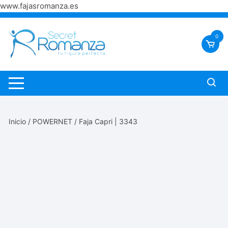
www.fajasromanza.es
Saltar
al
0
contenido
Inicio
/
POWERNET
/ Faja Capri | 3343