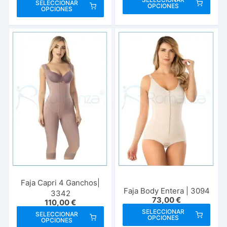
Este
SELECCIONAR
OPCIONES
prod
OPCIONES
producto
tien
tiene
múlt
múltiples
vari
variantes.
Las
Las
opci
opciones
se
se
pue
pueden
elegi
elegir
en
en
la
la
pági
página
de
de
prod
producto
Faja Capri 4 Ganchos|
Faja Body Entera | 3094
3342
73,00
€
110,00
€
Este
Este
SELECCIONAR
SELECCIONAR
OPCIONES
prod
OPCIONES
producto