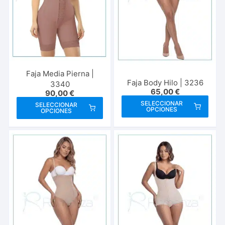
Faja Media Pierna |
Faja Body Hilo | 3236
3340
65,00
€
90,00
€
Este
Este
SELECCIONAR
SELECCIONAR
OPCIONES
OPCIONES
prod
producto
tien
tiene
múlt
múltiples
vari
variantes.
Las
Las
opci
opciones
se
se
pue
pueden
elegi
elegir
en
en