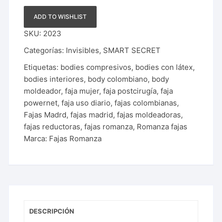
|
ADD TO WISHLIST
2023
cantidad
SKU:
2023
Categorías:
Invisibles
,
SMART SECRET
Etiquetas:
bodies compresivos
,
bodies con látex
,
bodies interiores
,
body colombiano
,
body
moldeador
,
faja mujer
,
faja postcirugía
,
faja
powernet
,
faja uso diario
,
fajas colombianas
,
Fajas Madrd
,
fajas madrid
,
fajas moldeadoras
,
fajas reductoras
,
fajas romanza
,
Romanza fajas
Marca:
Fajas Romanza
DESCRIPCIÓN