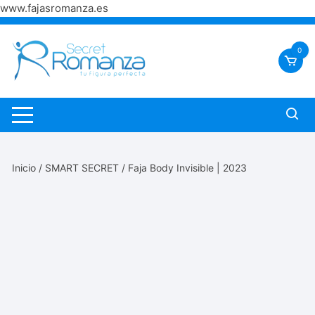
www.fajasromanza.es
Saltar
al
0
contenido
Inicio
/
SMART SECRET
/ Faja Body Invisible | 2023