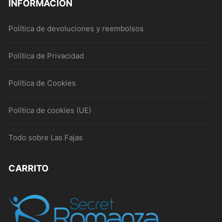
INFORMACIÓN
pági
página
de
de
Política de devoluciones y reembolsos
prod
producto
Política de Privacidad
Política de Cookies
Política de cookies (UE)
Todo sobre Las Fajas
CARRITO