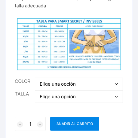
talla adecuada
COLOR
TALLA
Faja
AÑADIR AL CARRITO
Body
Invisible