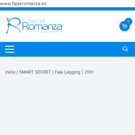
www.fajasromanza.es
Saltar
al
0
contenido
Inicio
/
SMART SECRET
/ Faja Legging | 2191