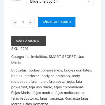
Faja
AÑADIR AL CARRITO
Legging
|
2191
ADD TO WISHLIST
cantidad
SKU:
2291
Categorías:
Invisibles
,
SMART SECRET
,
Uso
Diario
Etiquetas:
bodies compresivos
,
bodies con látex
,
bodies interiores
,
body colombiano
,
body
moldeador
,
faja mujer
,
faja postcirugía
,
faja
powernet
,
faja uso diario
,
fajas colombianas
,
Fajas Madrd
,
fajas madrid
,
fajas moldeadoras
,
fajas reductoras
,
fajas romanza
,
Romanza fajas
Marca:
Fajas Romanza