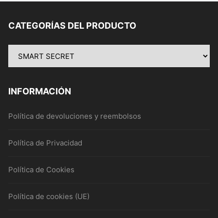
variantes.
vari
Las
Las
CATEGORÍAS DEL PRODUCTO
opciones
opci
se
se
pueden
pue
elegir
elegi
en
en
la
la
INFORMACIÓN
página
pági
de
de
Política de devoluciones y reembolsos
producto
prod
Política de Privacidad
Política de Cookies
Política de cookies (UE)