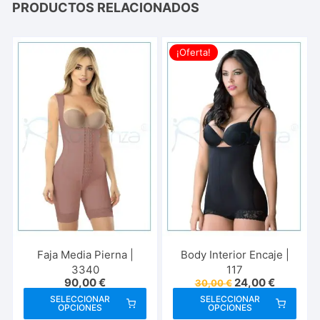
PRODUCTOS RELACIONADOS
¡Oferta!
Faja Media Pierna |
Body Interior Encaje |
3340
117
El
El
90,00
€
24,00
€
30,00
€
precio
precio
Este
Este
SELECCIONAR
SELECCIONAR
original
actual
OPCIONES
OPCIONES
producto
prod
era:
es: